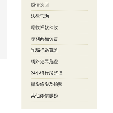
感情挽回
法律諮詢
應收帳款催收
專利商標仿冒
詐騙行為蒐證
網路犯罪蒐證
24小時行蹤監控
攝影錄影及拍照
其他徵信服務