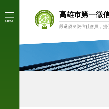
01
協
高雄市第一徵
會
MENU
簡
嚴選優良徵信社會員，提
介
02
服
務
項
目
03
委
託
注
意