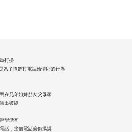
重打扮
實是為了掩飾打電話給情郎的行為
丟在兄弟姐妹朋友父母家
露出破綻
輕變漂亮
電話，接個電話偷偷摸摸