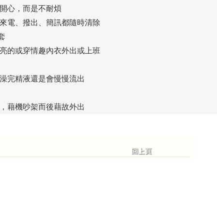
開心，而是不耐煩
來電、撥出、簡訊都隨時清除
套
亮的或穿情趣內衣外出或上班
澡完精液還是會慢慢流出
，藉機吵架而後藉故外出