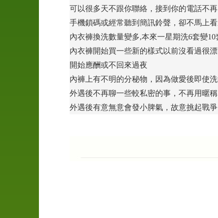
可以很多天不跟你聯絡，接到你的電話不再
手機鎖碼或經常聽到簡訊鈴聲，卻不馬上看
內衣褲換洗數量變多,本來一星期洗6套變10
內衣褲開始買一些新的樣式以前沒看過很漂
婚
開始應酬或不回來過夜
前
內褲上有不明的分秘物，因為做愛後即使洗
徵
外遇後不再聊一些較私密的事，不再用暱稱
信
外遇後有意無意會發小脾氣，故意挑起戰爭
工
商
徵
信
外
遇
抓
姦