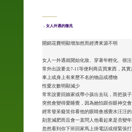
04
申
訴
．女人外遇的徵兆
管
道
開銷花費明顯增加然而經濟來源不明
05
女人一外遇就開始化妝、穿著年輕化、很注
案
常外出說要去7-11等便利商店買東西，其
例
車上或身上有來歷不名的物品或禮物
介
紹
性愛次數明顯減少
常常說要回娘家或帶小孩出去玩，而把孩子
06
突然會變得愛睡覺，因為她怕跟你眼神交會
聯
經常發呆癡笑你看他的眼睛會感覺水汪汪的
絡
刻意減肥而且會一直問人他看起來是否變年
我
忽然看到你下班回家馬上掛電話或很緊張打
們