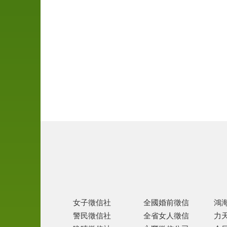
尋
人
徵
信
離
婚
協
助
家
暴
徵
信
女子徵信社
全國婚前徵信
鴻
跨
警民徵信社
全省女人徵信
力
國