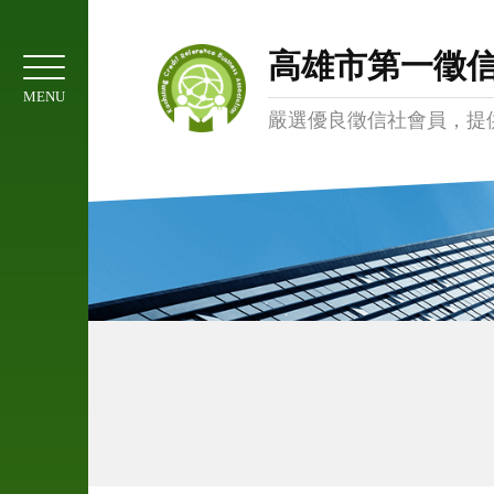
01
協
高雄市第一徵
會
MENU
簡
嚴選優良徵信社會員，提
介
02
服
務
項
目
03
委
託
注
意