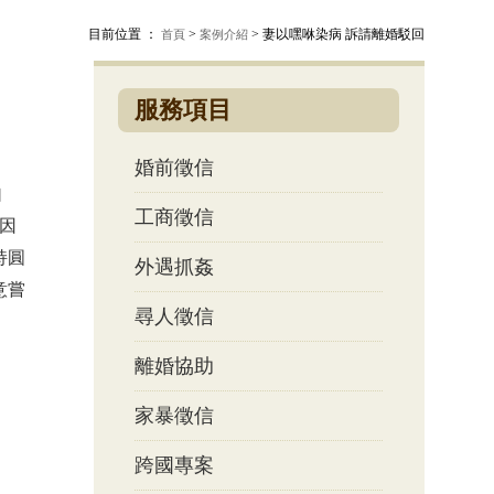
目前位置 ：
>
> 妻以嘿咻染病 訴請離婚駁回
首頁
案例介紹
服務項目
婚前徵信
自
工商徵信
因
持圓
外遇抓姦
意嘗
尋人徵信
離婚協助
家暴徵信
跨國專案