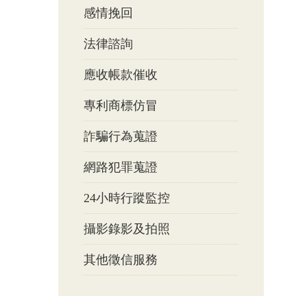
感情挽回
法律諮詢
應收帳款催收
專利商標仿冒
詐騙行為蒐證
網路犯罪蒐證
24小時行蹤監控
攝影錄影及拍照
其他徵信服務