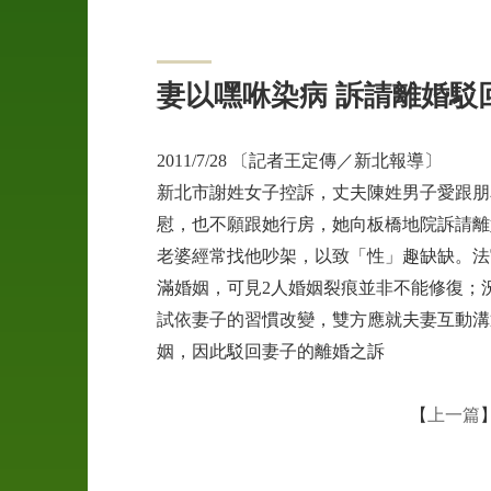
04
申
妻以嘿咻染病 訴請離婚駁
訴
管
道
2011/7/28 〔記者王定傳／新北報導〕
新北市謝姓女子控訴，丈夫陳姓男子愛跟朋
05
慰，也不願跟她行房，她向板橋地院訴請離
案
老婆經常找他吵架，以致「性」趣缺缺。法
例
滿婚姻，可見2人婚姻裂痕並非不能修復；
介
紹
試依妻子的習慣改變，雙方應就夫妻互動溝
姻，因此駁回妻子的離婚之訴
06
聯
【
上一篇
絡
我
們