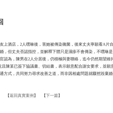
回
友上酒店，2人嘿咻後，害她被傳染黴菌，後來丈夫寧願看A片
婚，但丈夫否認指控，並解釋下體只是濕疹不會傳染，不嘿咻是
官認為，陳男在2人分居後，仍積極與妻聯絡，迄今仍然期望維
況且陳某已簽下協議書、切結書，表示願意配合謝女要求，並願
通方式，共同努力尋求改善之道，而非因相處問題就驟然毀棄婚
】 【
返回真實案例
】 【
下一篇
】