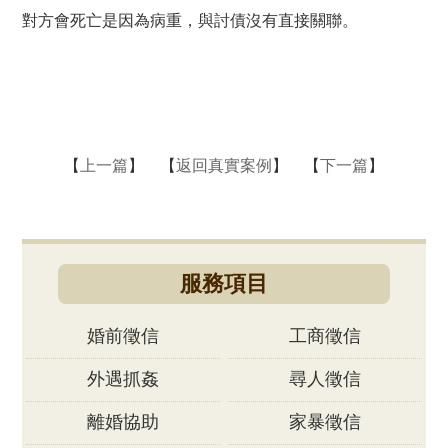
對方會死亡是因為病重，與討債沒有直接關聯。
【
上一篇
】 【
返回真實案例
】 【
下一篇
】
服務項目
婚前徵信
工商徵信
外遇抓姦
尋人徵信
離婚協助
家暴徵信