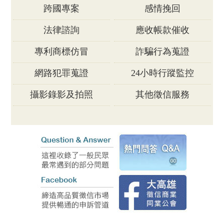
跨國專案
感情挽回
法律諮詢
應收帳款催收
專利商標仿冒
詐騙行為蒐證
網路犯罪蒐證
24小時行蹤監控
攝影錄影及拍照
其他徵信服務