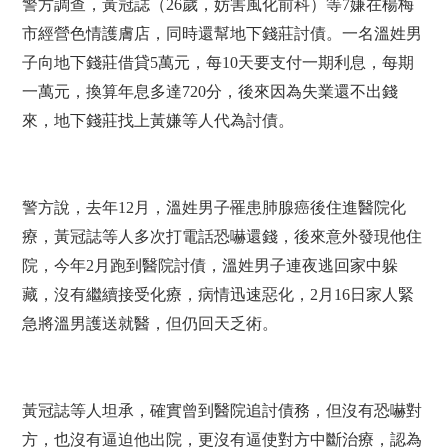
警方調查，黃冠誌（26歲，妨害風化前科）等7嫌在楊梅
市經營色情護膚店，同時還幫地下錢莊討債。一名溫姓男
子向地下錢莊借貸5萬元，每10天要支付一期利息，每期
一萬元，換算年息多達720分，後來因為失業還不出錢
來，地下錢莊找上黃嫌等人代為討債。
警方說，去年12月，溫姓男子罹患肺腺癌後住進醫院化
療，黃冠誌等人多次打電話恐嚇還錢，後來意外發現他住
院，今年2月跑到醫院討債，溫姓男子連夜逃回家中躲
藏，沒有繼續接受化療，病情迅速惡化，2月16日家人緊
急將溫男護送就醫，但仍回天乏術。
黃冠誌等人坦承，確實曾到醫院追討債務，但沒有恐嚇對
方，也沒有逼迫他出院，更沒有逼使對方中斷治療，認為