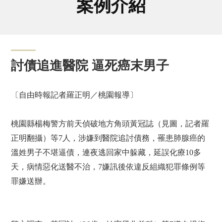
案例介紹
討債追進醫院 逼死癌末男子
〔自由時報記者羅正明／桃園報導〕
桃園縣楊梅警方前天偵破地方角頭黃冠誌（見圖，記者羅
正明翻攝）等7人，涉嫌到醫院追討債務，罹患肺腺癌的
溫姓男子不堪逼債，連夜逃回家中躲藏，延誤化療10多
天，病情惡化送醫不治，7嫌訊後依違反組織犯罪條例等
罪嫌送辦。