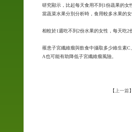
研究顯示，比起每天食用不到1份蔬果的女
當蔬菜水果分別分析時，食用較多水果的女
相較於1週吃不到2份水果的女性，每天吃2
婚
前
罹患子宮纖維瘤與飲食中攝取多少維生素C
徵
A也可能有助降低子宮纖維瘤風險。
信
工
商
徵
【
上一篇
信
外
遇
抓
姦