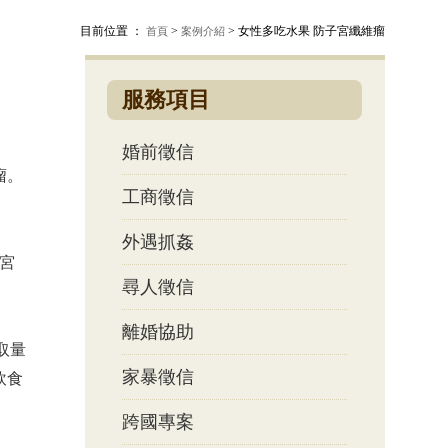
目前位置 ：
>
> 女性多吃水果 防子宮纖維瘤
首頁
案例介紹
服務項目
婚前徵信
瘤。
工商徵信
外遇抓姦
宮
尋人徵信
離婚協助
攝取量
家暴徵信
飲食
跨國專案