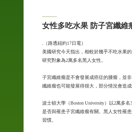
04
申
女性多吃水果 防子宮纖維
訴
管
道
.（路透紐約17日電）
美國研究今天指出，相較於幾乎不吃水果的
05
研究對象為2萬多名黑人女性。
案
例
子宮纖維瘤是不會發展成癌症的腫瘤，並非
介
紹
纖維瘤也可能發展得很大，部分情況會造成
06
波士頓大學（Boston University
聯
是否與罹患子宮纖維瘤有關。黑人女性罹患
絡
習慣。
我
們