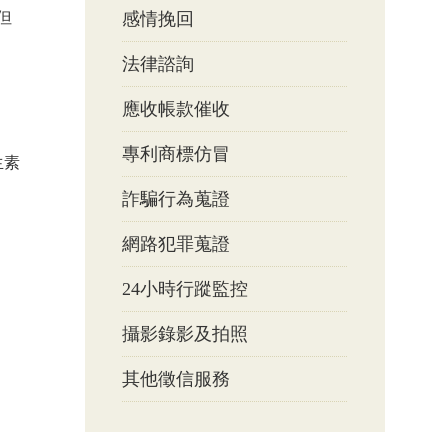
但
感情挽回
法律諮詢
應收帳款催收
專利商標仿冒
生素
詐騙行為蒐證
網路犯罪蒐證
24小時行蹤監控
攝影錄影及拍照
其他徵信服務