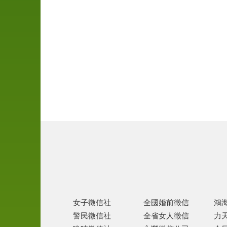
尋
人
徵
信
離
婚
協
助
家
暴
徵
信
女子徵信社
全國婚前徵信
鴻
跨
警民徵信社
全省女人徵信
力
國