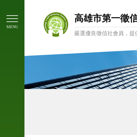
01
協
高雄市第一徵
會
MENU
簡
嚴選優良徵信社會員，提
介
02
服
務
項
目
03
委
託
注
意