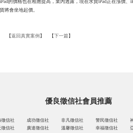
ad的價格也在相應提高，業內透露，現在水貨iPad正在漲價、iPa
貨將會坐地起價。
】 【
返回真實案例
】 【
下一篇
】
優良徵信社會員推薦
海徵信社
成功徵信社
非凡徵信社
警民徵信社
天徵信社
廣達徵信社
溫馨徵信社
幸福徵信社