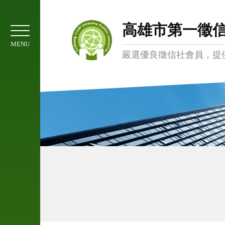
01
協
高雄市第一徵
會
MENU
簡
嚴選優良徵信社會員，提
介
02
服
務
項
目
03
委
託
注
意