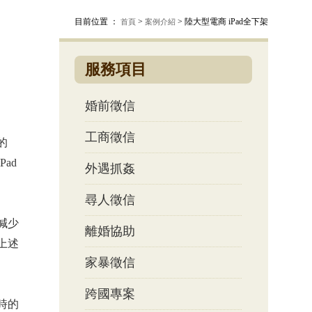
目前位置 ：
>
> 陸大型電商 iPad全下架
首頁
案例介紹
服務項目
婚前徵信
工商徵信
的
ad
外遇抓姦
尋人徵信
減少
離婚協助
上述
家暴徵信
跨國專案
時的