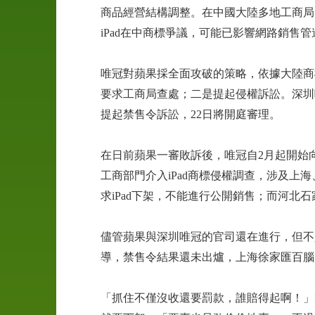
商品經營結構調整。在中國大陸多地工商局
iPad在中商標爭議，可能已影響網路銷售管
唯冠對蘋果採全面攻破的策略，依據大陸商
婚
要求工商局查處；二是提起侵權訴訟。深圳
前
提起禁售令訴訟，22日將開庭審理。
徵
信
在日前蘋果一審敗訴後，唯冠自2月起開始向
工
工商部門介入iPad商標侵權調查，涉及
商
求iPad下架，不能進行公開銷售；而河北石
徵
信
儘管蘋果與深圳唯冠的官司還在進行，但不
導，禁售令結果還未出爐，上海徐家匯百腦匯
外
遇
抓
「抓住不僅沒收還要罰款，誰賠得起啊！」
姦