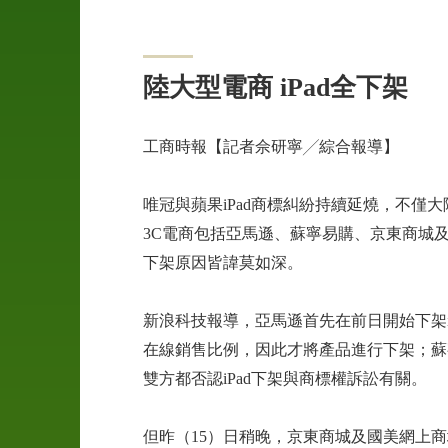
04
申
陸大型電商 iPad全下架
訴
管
道
工商時報【記者佘研寧╱綜合報導】
05
唯冠與蘋果iPad商標糾紛持續延燒，不
案
3C電商包括亞馬遜、蘇寧易購、京東商城及國
例
下架原因皆諱莫如深。
介
紹
新浪科技報導，亞馬遜首先在前日開始下架
06
在線銷售比例，因此才將產品進行下架；蘇
聯
雙方都否認iPad下架與商標權訴訟有關。
絡
我
但昨（15）日稍晚，京東商城及國美網上商
們