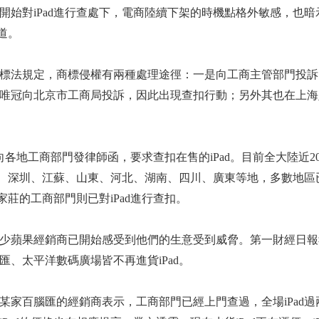
開始對iPad進行查處下，電商陸續下架的時機點格外敏感，也暗
道。
標法規定，商標侵權有兩種處理途徑：一是向工商主管部門投訴
唯冠向北京市工商局投訴，因此出現查扣行動；另外其也在上海
各地工商部門發律師函，要求查扣在售的iPad。目前全大陸近2
上海、深圳、江蘇、山東、河北、湖南、四川、廣東等地，多數地區
家莊的工商部門則已對iPad進行查扣。
少蘋果經銷商已開始感受到他們的生意受到威脅。第一財經日報
、太平洋數碼廣場皆不再進貨iPad。
某家百腦匯的經銷商表示，工商部門已經上門查過，全場iPad過