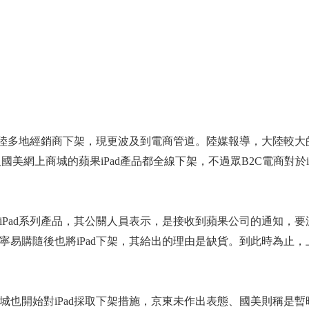
僅大陸多地經銷商下架，現更波及到電商管道。陸媒報導，大陸較大
美網上商城的蘋果iPad產品都全線下架，不過眾B2C電商對於iP
iPad系列產品，其公關人員表示，是接收到蘋果公司的通知，要
寧易購隨後也將iPad下架，其給出的理由是缺貨。到此時為止，
城也開始對iPad採取下架措施，京東未作出表態、國美則稱是暫