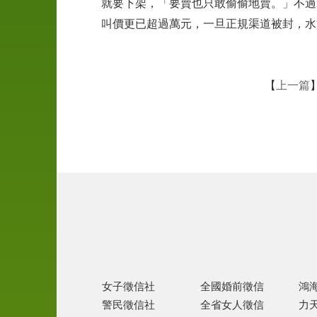
就要下架，「要賣也只敢偷偷地賣。」不過iP
叫價更已超過萬元，一旦正規渠道被封，水
尋
人
徵
信
【
上一篇
離
婚
協
助
家
暴
徵
信
女子徵信社
全國婚前徵信
鴻
跨
國
警民徵信社
全省女人徵信
力