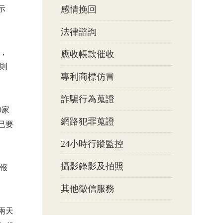
示
感情挽回
法律諮詢
，
應收帳款催收
則
專利商標仿冒
詐騙行為蒐證
0家
網路犯罪蒐證
已要
24小時行蹤監控
攝影錄影及拍照
報
其他徵信服務
兩天