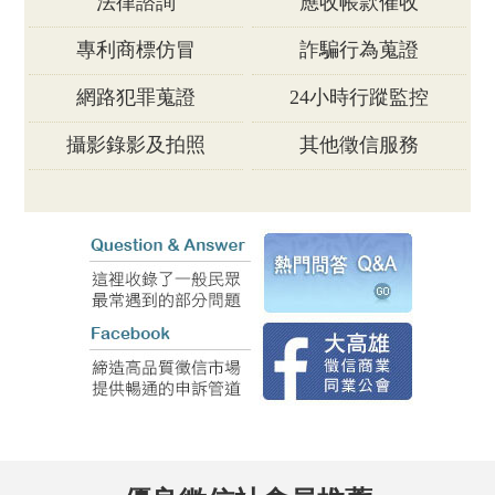
法律諮詢
應收帳款催收
專利商標仿冒
詐騙行為蒐證
網路犯罪蒐證
24小時行蹤監控
攝影錄影及拍照
其他徵信服務