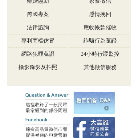
離婚協助
家暴徵信
跨國專案
感情挽回
法律諮詢
應收帳款催收
專利商標仿冒
詐騙行為蒐證
網路犯罪蒐證
24小時行蹤監控
攝影錄影及拍照
其他徵信服務