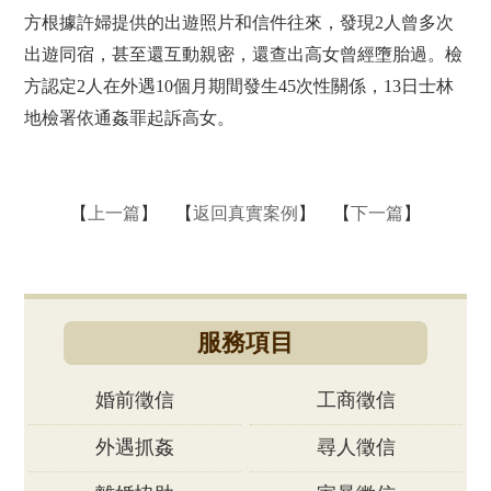
方根據許婦提供的出遊照片和信件往來，發現2人曾多次
出遊同宿，甚至還互動親密，還查出高女曾經墮胎過。檢
方認定2人在外遇10個月期間發生45次性關係，13日士林
地檢署依通姦罪起訴高女。
【
上一篇
】 【
返回真實案例
】 【
下一篇
】
服務項目
婚前徵信
工商徵信
外遇抓姦
尋人徵信