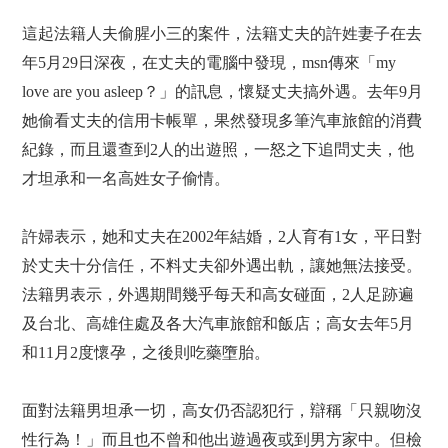
這起法籍人夫偷腥小三的案件，法籍丈夫的許姓妻子在去
年5月29日深夜，在丈夫的電腦中發現，msn傳來「my
love are you asleep？」的訊息，懷疑丈夫搞外遇。去年9月
她偷看丈夫的信用卡帳單，果然發現多筆汽車旅館的消費
紀錄，而且還查到2人的出遊照，一怒之下追問丈夫，他
才坦承和一名高姓女子偷情。
許婦表示，她和丈夫在2002年結婚，2人育有1女，平日對
於丈夫十分信任，不料丈夫卻外遇出軌，讓她無法接受。
法籍男表示，外遇期間幾乎每天和高女碰面，2人足跡遍
及台北、高雄住處及各大汽車旅館和飯店；高女去年5月
和11月2度懷孕，之後則吃藥墮胎。
面對法籍男坦承一切，高女仍否認犯行，辯稱「只親吻沒
性行為！」而且也不曾和他出遊過夜或到男方家中。但檢