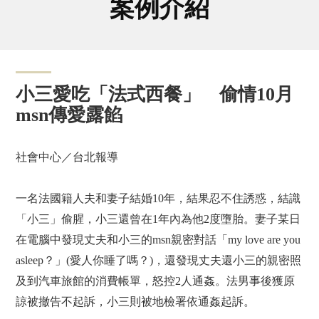
案例介紹
小三愛吃「法式西餐」 偷情10月
msn傳愛露餡
社會中心／台北報導
一名法國籍人夫和妻子結婚10年，結果忍不住誘惑，結識
「小三」偷腥，小三還曾在1年內為他2度墮胎。妻子某日
在電腦中發現丈夫和小三的msn親密對話「my love are you
asleep？」(愛人你睡了嗎？)，還發現丈夫還小三的親密照
及到汽車旅館的消費帳單，怒控2人通姦。法男事後獲原
諒被撤告不起訴，小三則被地檢署依通姦起訴。