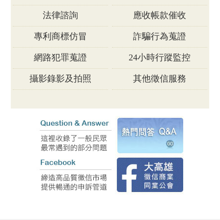
法律諮詢
應收帳款催收
專利商標仿冒
詐騙行為蒐證
網路犯罪蒐證
24小時行蹤監控
攝影錄影及拍照
其他徵信服務