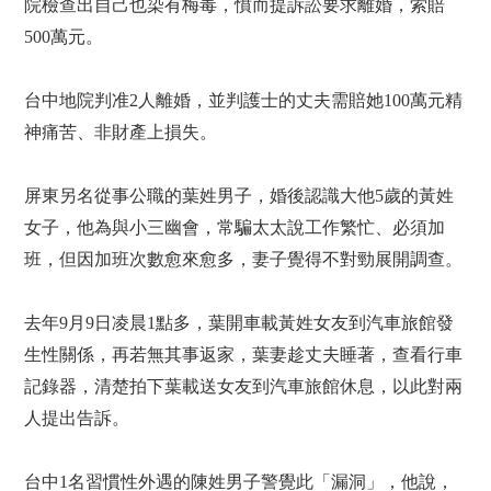
院檢查出自己也染有梅毒，憤而提訴訟要求離婚，索賠
500萬元。
台中地院判准2人離婚，並判護士的丈夫需賠她100萬元精
神痛苦、非財產上損失。
屏東另名從事公職的葉姓男子，婚後認識大他5歲的黃姓
女子，他為與小三幽會，常騙太太說工作繁忙、必須加
班，但因加班次數愈來愈多，妻子覺得不對勁展開調查。
去年9月9日凌晨1點多，葉開車載黃姓女友到汽車旅館發
生性關係，再若無其事返家，葉妻趁丈夫睡著，查看行車
記錄器，清楚拍下葉載送女友到汽車旅館休息，以此對兩
人提出告訴。
台中1名習慣性外遇的陳姓男子警覺此「漏洞」，他說，