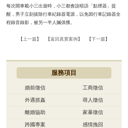
每次開車載小三出遊時，小三都會說暗語「點煙器」提
醒，男子立刻拔除行車紀錄器電源，以免因行車記錄器全
程錄音錄影，被另一半人贓俱獲。
【
上一篇
】 【
返回真實案例
】 【
下一篇
】
服務項目
婚前徵信
工商徵信
外遇抓姦
尋人徵信
離婚協助
家暴徵信
跨國專案
感情挽回