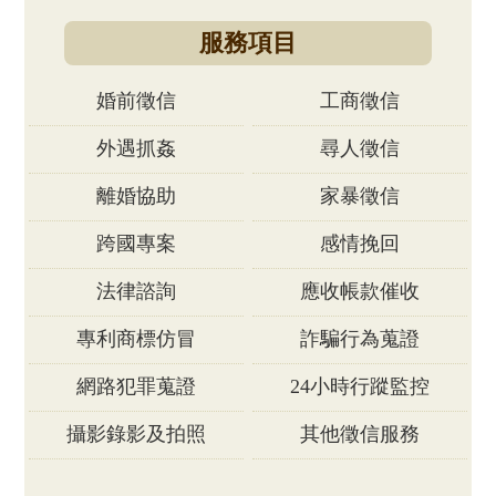
服務項目
婚前徵信
工商徵信
外遇抓姦
尋人徵信
離婚協助
家暴徵信
跨國專案
感情挽回
法律諮詢
應收帳款催收
專利商標仿冒
詐騙行為蒐證
網路犯罪蒐證
24小時行蹤監控
攝影錄影及拍照
其他徵信服務