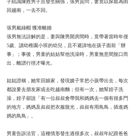
子結識陳姓男子且發生關係，張男質問，妻竟以探親為由
回越南，一去不回。
張男戴綠帽 獲准離婚
張男無法諒解的是，妻與陳男開房間時，竟帶著當時年僅
5歲、讀幼稚園小班的幼兒，且不避諱地在孩子面前「辦
事」；事後，男童的姑姑幫他洗澡時，男童無意間脫口而
出，離譜行徑才曝光。
姑姑證稱，她常回娘家，發現嫂子常把小孩帶出去，每次
都說要去朋友家或去吃越南麵；但有一次，她幫姪子洗
澡，姪子卻說「有一位叔叔會帶我和媽媽去一個有很多門
的地方，媽媽及叔叔把衣服脫光，叔叔有用鳥鳥，插進媽
媽的鳥鳥」。
男童告訴法官，這種情形發生過很多次，叔叔年紀跟爸爸