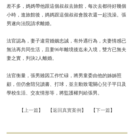
差不多，媽媽帶他跟這個叔叔去旅館，每次去都待好幾個
小時，進旅館後，媽媽跟這個叔叔會脫衣還一起洗澡。張
男遂向法院請求離婚。
法官認為，妻子違背婚姻忠誠，有外遇行為，夫妻情感已
無法再共同生活，且妻96年離境後迄未入境，雙方已無夫
妻之實，判決2人離婚。
法官衡量，張男雖因工作忙碌，將男童委由他的姊姊照
顧，但仍會陪兒讀書、打球，並主動致電關心兒子平日及
學校生活、交友情形等，將監護權判給張男。
【
上一篇
】 【
返回真實案例
】 【
下一篇
】