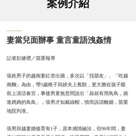
案例介紹
妻當兒面辦事 童言童語洩姦情
記者彭健禮／苗栗報導
張姓男子的越南妻紅杏出牆，多次以「找朋友」、「吃越
南麵」為由，帶5歲稚子與姘夫上賓館，更大膽在孩子眼
前上演活春宮，事後男童無意間說出「叔叔有用鳥鳥，插
進媽媽的鳥鳥」，張男才知戴綠帽，憤而訴請離婚，苗栗
地院判准。
張男與越妻婚後育有1子，原本感情融洽，但96年間，妻