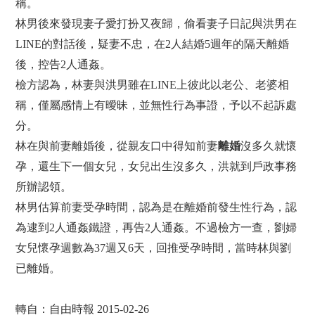
稱。
林男後來發現妻子愛打扮又夜歸，偷看妻子日記與洪男在
LINE的對話後，疑妻不忠，在2人結婚5週年的隔天離婚
後，控告2人通姦。
檢方認為，林妻與洪男雖在LINE上彼此以老公、老婆相
稱，僅屬感情上有曖昧，並無性行為事證，予以不起訴處
分。
林在與前妻離婚後，從親友口中得知前妻
離婚
沒多久就懷
孕，還生下一個女兒，女兒出生沒多久，洪就到戶政事務
所辦認領。
林男估算前妻受孕時間，認為是在離婚前發生性行為，認
為逮到2人通姦鐵證，再告2人通姦。不過檢方一查，劉婦
女兒懷孕週數為37週又6天，回推受孕時間，當時林與劉
已離婚。
轉自：自由時報 2015-02-26