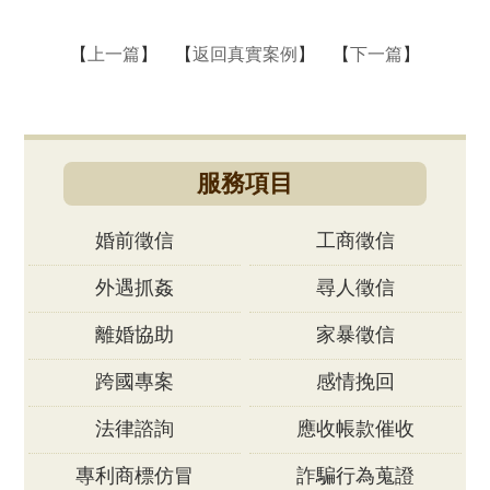
【
上一篇
】 【
返回真實案例
】 【
下一篇
】
服務項目
婚前徵信
工商徵信
外遇抓姦
尋人徵信
離婚協助
家暴徵信
跨國專案
感情挽回
法律諮詢
應收帳款催收
專利商標仿冒
詐騙行為蒐證