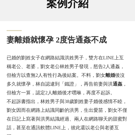
案例介紹
妻離婚就懷孕 2度告通姦不成
已婚的劉姓女子在網路結識洪姓男子，雙方在LINE上互
稱老公、老婆，劉女老公林姓男子發現，怒告2人通姦，
但檢方以查無2人有性行為後結案。不料，劉女
離婚
後沒
多久就懷孕，林自認逮到「鐵證」，再告前妻與洪
通姦
，
但檢方一算，認定2人離婚後才嘿咻，再度不起訴。
不起訴書指出，林姓男子與38歲劉姓妻子婚後感情不睦，
劉女因而在網路上結識同齡的洪男，生出愛苗，劉女不僅
在日記上寫著與洪男結識經過、兩人在網路聊天的甜蜜對
話，甚至在通訊軟體LINE上，彼此還以老公與老婆互