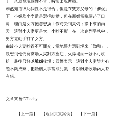
子一久就發現個性不合，時常出現摩擦。
雖然知道彼此個性不是很合，但是在雙方父母的「催促」
下，小娟及小李還是選擇結婚，但在新婚當晚便起了口
角，理由是女方抱怨想換工作時受到責備；接下來的兩
天，這對小夫妻更是大、小吵不斷，在一次劇烈爭執中，
男方還動手打了女方。
由於小夫妻吵得不可開交，當地警方還到場來「勸和」，
沒想到他們竟當場大揭對方瘡疤，火爆場面一發不可收
拾，最後只好以
離婚
收場；員警表示，這對小夫妻雙方心
態不夠成熟，把婚姻大事當成兒戲，會以離婚收場兩人都
有錯。
文章來自:ETtoday
【
上一篇
】 【
返回真實案例
】 【
下一篇
】