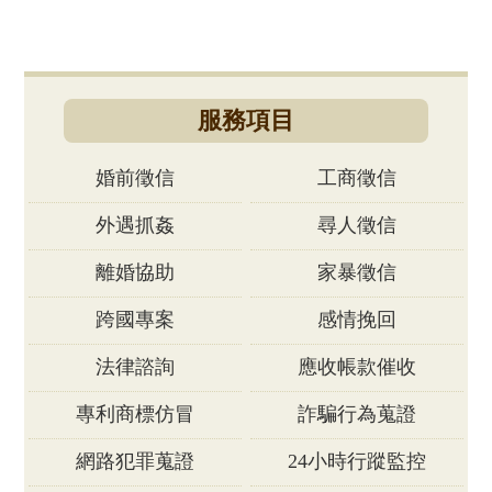
服務項目
婚前徵信
工商徵信
外遇抓姦
尋人徵信
離婚協助
家暴徵信
跨國專案
感情挽回
法律諮詢
應收帳款催收
專利商標仿冒
詐騙行為蒐證
網路犯罪蒐證
24小時行蹤監控