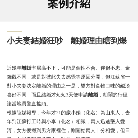
案例介紹
小夫妻結婚狂吵 離婚理由瞎到爆
近幾年
離婚
率居高不下，可能是個性不合、伴侶不忠、金
錢觀不同，或是對彼此失去感覺等原因分開，但江蘇省一
對小夫妻決定離婚的理由之一是，雙方對食物口味的鹹淡
喜好不同，而且結婚才短短3天便申請
離婚
，胡鬧的行徑
讓當地員警直搖頭。
根據陸媒報導，今年才21的歲小娟（化名）為山東人，去
年到江蘇打工時與小李（化名）相識，兩人迅速墜入愛
河，女方便搬到男方家裡住，剛開始兩人十分相愛，但日