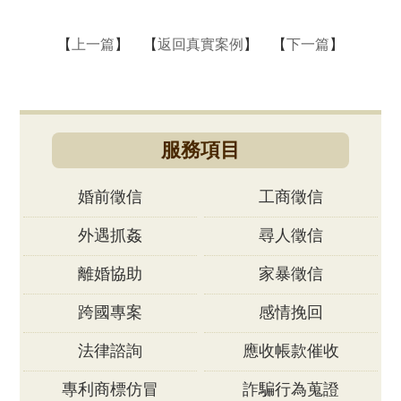
【
上一篇
】 【
返回真實案例
】 【
下一篇
】
服務項目
婚前徵信
工商徵信
外遇抓姦
尋人徵信
離婚協助
家暴徵信
跨國專案
感情挽回
法律諮詢
應收帳款催收
專利商標仿冒
詐騙行為蒐證