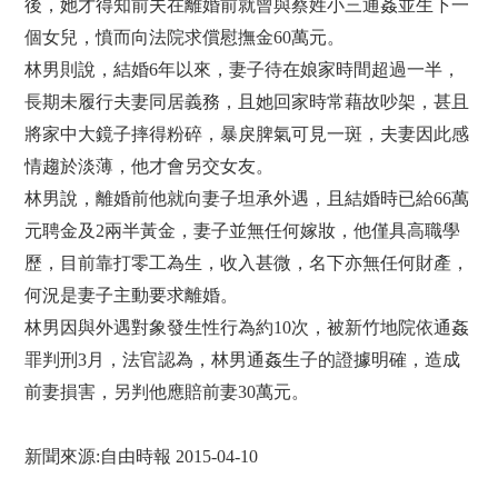
後，她才得知前夫在離婚前就曾與蔡姓小三通姦並生下一
個女兒，憤而向法院求償慰撫金60萬元。
林男則說，結婚6年以來，妻子待在娘家時間超過一半，
長期未履行夫妻同居義務，且她回家時常藉故吵架，甚且
將家中大鏡子摔得粉碎，暴戾脾氣可見一斑，夫妻因此感
情趨於淡薄，他才會另交女友。
林男說，離婚前他就向妻子坦承外遇，且結婚時已給66萬
元聘金及2兩半黃金，妻子並無任何嫁妝，他僅具高職學
歷，目前靠打零工為生，收入甚微，名下亦無任何財產，
何況是妻子主動要求離婚。
林男因與外遇對象發生性行為約10次，被新竹地院依通姦
罪判刑3月，法官認為，林男通姦生子的證據明確，造成
前妻損害，另判他應賠前妻30萬元。
新聞來源:自由時報 2015-04-10