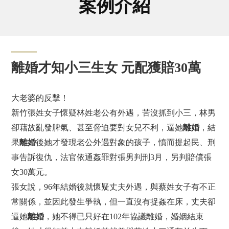
案例介紹
離婚才知小三生女 元配獲賠30萬
大老婆的反擊！
新竹張姓女子懷疑林姓老公有外遇，苦沒抓到小三，林男
卻藉故亂發脾氣、甚至脅迫要對女兒不利，逼她
離婚
，結
果
離婚
後她才發現老公外遇對象的孩子，憤而提起民、刑
事告訴復仇，法官依通姦罪對張男判刑3月，另判賠償張
女30萬元。
張女說，96年結婚後就懷疑丈夫外遇，與蔡姓女子有不正
常關係，並因此發生爭執，但一直沒有捉姦在床，丈夫卻
逼她
離婚
，她不得已只好在102年協議離婚，婚姻結束