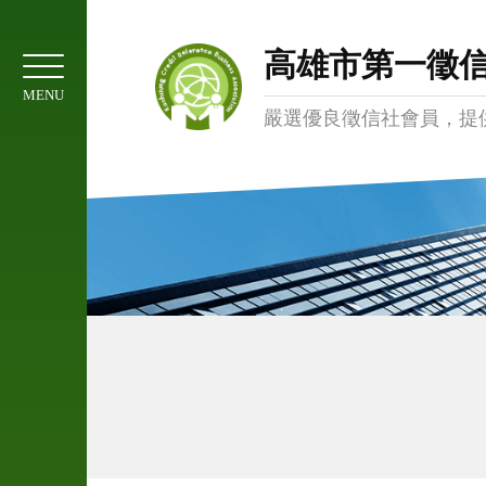
01
協
高雄市第一徵
會
MENU
簡
嚴選優良徵信社會員，提
介
02
服
務
項
目
03
委
託
注
意