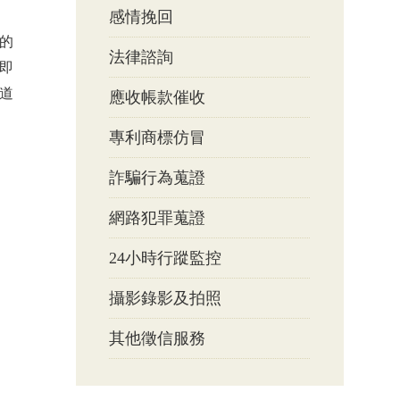
感情挽回
的
法律諮詢
即
道
應收帳款催收
專利商標仿冒
詐騙行為蒐證
網路犯罪蒐證
24小時行蹤監控
攝影錄影及拍照
其他徵信服務