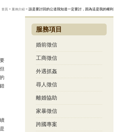
：
>
> 該是要討回的公道我知道一定要討，因為這是我的權利
首頁
案例介紹
服務項目
婚前徵信
工商徵信
要
但
外遇抓姦
的
尋人徵信
錯
離婚協助
家暴徵信
續
跨國專案
是