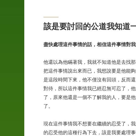
04
申
該是要討回的公道我知道
訴
管
道
盡快處理這件事情的話，相信這件事情對我
05
他還以為他瞞著我，我就不知道他是去找那
案
把這件事情說出來而已，我想說要是他能夠
例
是這段時間下來，他不僅沒有回頭，反而還
介
紹
對待，所以這件事情我已經忍無可忍了，他
了，原來他還是一個不了解我的人，要是他
06
了。
聯
絡
現在這件事情我不想要在繼續的忍受了，我
我
的忍受他的這種行為下去，該是我要處理事
們