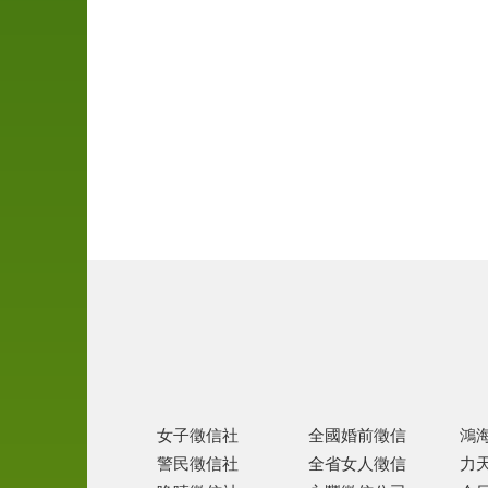
尋
人
徵
信
離
婚
協
助
家
暴
徵
信
女子徵信社
全國婚前徵信
鴻
跨
警民徵信社
全省女人徵信
力
國