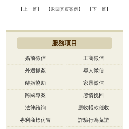
【
上一篇
】 【
返回真實案例
】 【
下一篇
】
服務項目
婚前徵信
工商徵信
外遇抓姦
尋人徵信
離婚協助
家暴徵信
跨國專案
感情挽回
法律諮詢
應收帳款催收
專利商標仿冒
詐騙行為蒐證