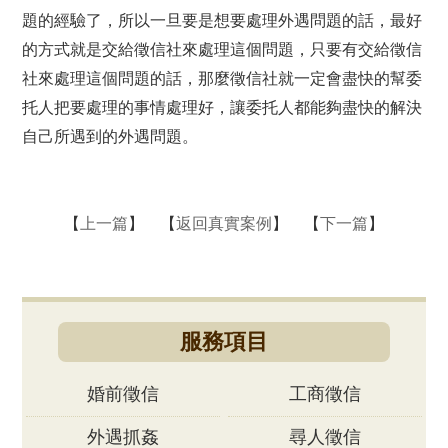
題的經驗了，所以一旦要是想要處理外遇問題的話，最好
的方式就是交給徵信社來處理這個問題，只要有交給徵信
社來處理這個問題的話，那麼徵信社就一定會盡快的幫委
托人把要處理的事情處理好，讓委托人都能夠盡快的解決
自己所遇到的外遇問題。
【
上一篇
】 【
返回真實案例
】 【
下一篇
】
服務項目
婚前徵信
工商徵信
外遇抓姦
尋人徵信