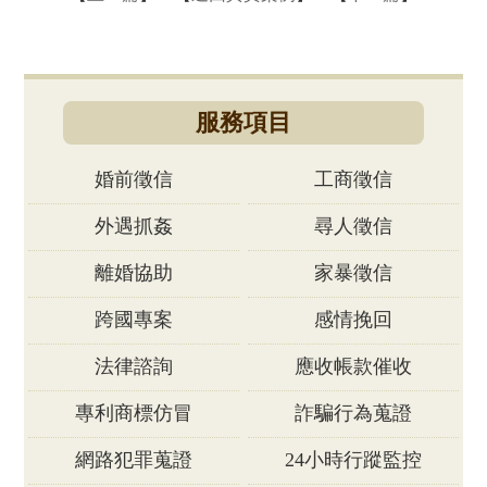
服務項目
婚前徵信
工商徵信
外遇抓姦
尋人徵信
離婚協助
家暴徵信
跨國專案
感情挽回
法律諮詢
應收帳款催收
專利商標仿冒
詐騙行為蒐證
網路犯罪蒐證
24小時行蹤監控