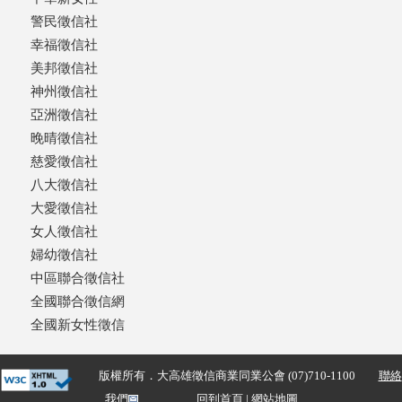
警民徵信社
幸福徵信社
美邦徵信社
神州徵信社
亞洲徵信社
晚晴徵信社
慈愛徵信社
八大徵信社
大愛徵信社
女人徵信社
婦幼徵信社
中區聯合徵信社
全國聯合徵信網
全國新女性徵信
版權所有．大高雄徵信商業同業公會 (07)710-1100
聯絡
我們
回到首頁
|
網站地圖