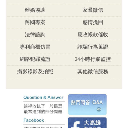
離婚協助
家暴徵信
跨國專案
感情挽回
法律諮詢
應收帳款催收
專利商標仿冒
詐騙行為蒐證
網路犯罪蒐證
24小時行蹤監控
攝影錄影及拍照
其他徵信服務