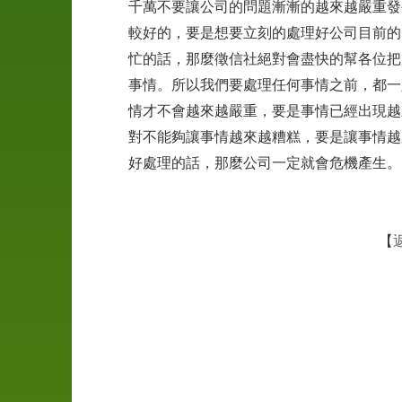
千萬不要讓公司的問題漸漸的越來越嚴重發
較好的，要是想要立刻的處理好公司目前的
忙的話，那麼徵信社絕對會盡快的幫各位把
事情。所以我們要處理任何事情之前，都一
情才不會越來越嚴重，要是事情已經出現越
婚
前
對不能夠讓事情越來越糟糕，要是讓事情越
徵
好處理的話，那麼公司一定就會危機產生。
信
工
【
商
徵
信
外
遇
抓
姦