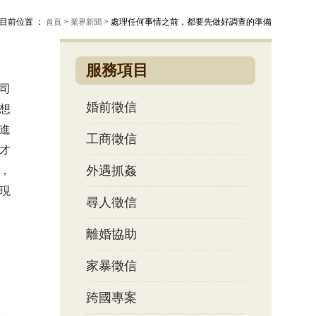
目前位置 ：
>
> 處理任何事情之前，都要先做好調查的準備
首頁
業界新聞
服務項目
司
婚前徵信
想
進
工商徵信
才
外遇抓姦
，
現
尋人徵信
離婚協助
家暴徵信
跨國專案