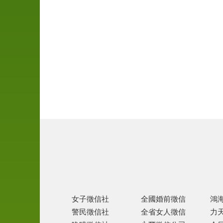
尋
人
徵
信
離
婚
協
助
家
暴
徵
信
女子徵信社
全國婚前徵信
鴻
跨
警民徵信社
全省女人徵信
力
國