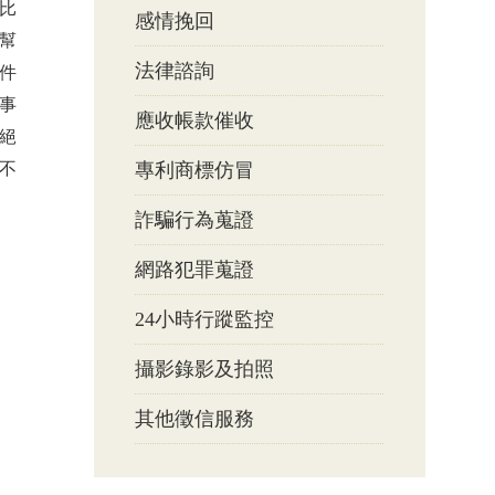
比
感情挽回
幫
法律諮詢
件
事
應收帳款催收
絕
不
專利商標仿冒
詐騙行為蒐證
網路犯罪蒐證
24小時行蹤監控
攝影錄影及拍照
其他徵信服務