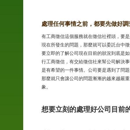
04
申
處理任何事情之前，都要先做好調
訴
管
有工商徵信這個服務就在徵信社裡頭，要是
道
現在所發生的問題，那麼就可以委託台中徵
要立即的了解公司現在目前的狀況到底是如
05
案
行工商徵信，有交給徵信社來幫公司解決事
例
是有希望的一件事情。公司要是遇到了問題
介
那麼就只會讓公司的問題漸漸的越來越嚴重
紹
象。
06
聯
想要立刻的處理好公司目前
絡
我
們