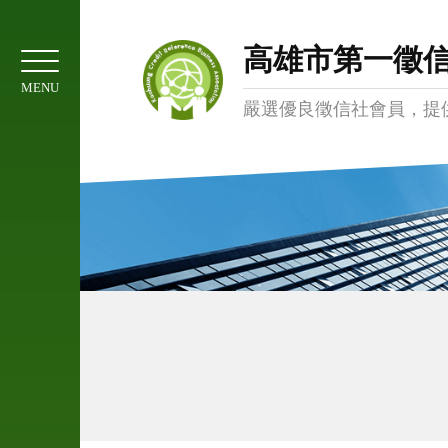
01
協
高雄市第一徵
會
MENU
簡
嚴選優良徵信社會員，提
介
02
服
務
項
目
03
委
託
注
意