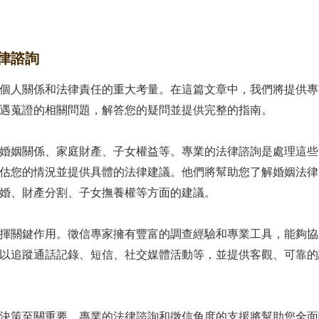
律諮詢
個人關係和法律責任的重大考量。在這篇文章中，我們將提供專
遇蒐證的相關問題，解答您的疑問並提供完整的指南。
婚姻關係、家庭財產、子女權益等。專業的法律諮詢是處理這些
估您的情況並提供具體的法律建議。他們將幫助您了解婚姻法律
婚、財產分割、子女撫養權等方面的建議。
揮關鍵作用。徵信專家擁有豐富的調查經驗和專業工具，能夠協
以追蹤通話記錄、短信、社交媒體活動等，並提供客觀、可靠的
決策至關重要。專業的法律諮詢和徵信角度的支援將幫助您全面