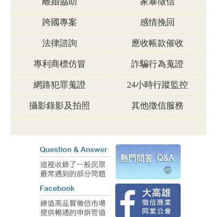
離婚協助
家暴徵信
跨國專案
感情挽回
法律諮詢
應收帳款催收
專利商標仿冒
詐騙行為蒐證
網路犯罪蒐證
24小時行蹤監控
攝影錄影及拍照
其他徵信服務