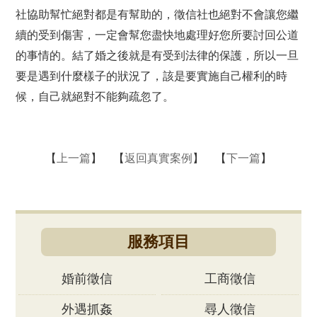
社協助幫忙絕對都是有幫助的，徵信社也絕對不會讓您繼
續的受到傷害，一定會幫您盡快地處理好您所要討回公道
的事情的。結了婚之後就是有受到法律的保護，所以一旦
要是遇到什麼樣子的狀況了，該是要實施自己權利的時
候，自己就絕對不能夠疏忽了。
【
上一篇
】 【
返回真實案例
】 【
下一篇
】
服務項目
婚前徵信
工商徵信
外遇抓姦
尋人徵信