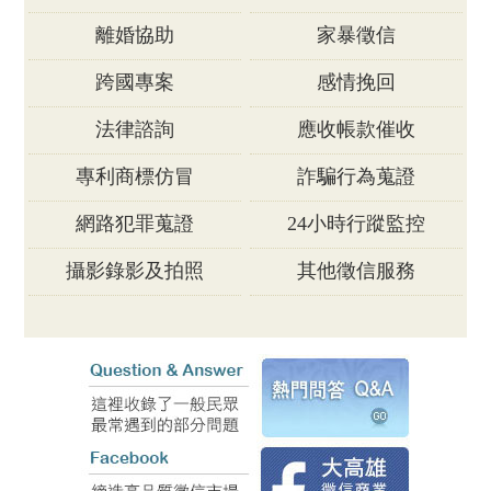
離婚協助
家暴徵信
跨國專案
感情挽回
法律諮詢
應收帳款催收
專利商標仿冒
詐騙行為蒐證
網路犯罪蒐證
24小時行蹤監控
攝影錄影及拍照
其他徵信服務