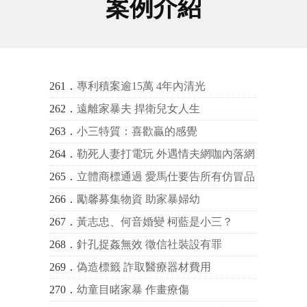
案例介紹
261．
專利積案逾15萬 4年內清光
262．
遠離家暴夫 捍衛兒女人生
263．
小三特質：喜歡贏的感覺
264．
勒死人妻打電玩 外遇情夫網咖內落網
265．
立體商標通過 愛馬仕要告所有仿冒品
266．
勵馨募集物資 助家暴婦幼
267．
黃志忠、何音婚變 柯藍是小三？
268．
針孔捉姦無效 徵信社裝設有罪
269．
偽造標籤 詐取醫療器材費用
270．
幼童目睹家暴 作畫療傷