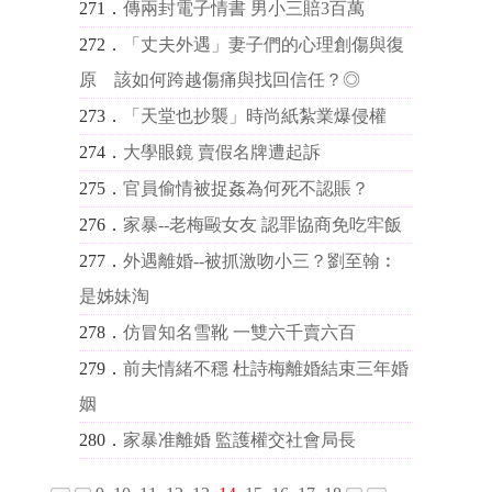
271．
傳兩封電子情書 男小三賠3百萬
272．
「丈夫外遇」妻子們的心理創傷與復
原 該如何跨越傷痛與找回信任？◎
273．
「天堂也抄襲」時尚紙紮業爆侵權
274．
大學眼鏡 賣假名牌遭起訴
275．
官員偷情被捉姦為何死不認賬？
276．
家暴--老梅毆女友 認罪協商免吃牢飯
277．
外遇離婚--被抓激吻小三？劉至翰︰
是姊妹淘
278．
仿冒知名雪靴 一雙六千賣六百
279．
前夫情緒不穩 杜詩梅離婚結束三年婚
姻
280．
家暴准離婚 監護權交社會局長