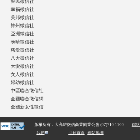
警民徵信社
幸福徵信社
美邦徵信社
神州徵信社
亞洲徵信社
晚晴徵信社
慈愛徵信社
八大徵信社
大愛徵信社
女人徵信社
婦幼徵信社
中區聯合徵信社
全國聯合徵信網
全國新女性徵信
版權所有．大高雄徵信商業同業公會 (07)710-1100
聯絡
我們
回到首頁
|
網站地圖