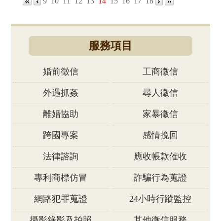
9
10
11
12
13
14
15
16
17
18
服務項目
婚前徵信
工商徵信
外遇抓姦
尋人徵信
離婚協助
家暴徵信
跨國專案
感情挽回
法律諮詢
應收帳款催收
專利商標仿冒
詐騙行為蒐證
網路犯罪蒐證
24小時行蹤監控
攝影錄影及拍照
其他徵信服務