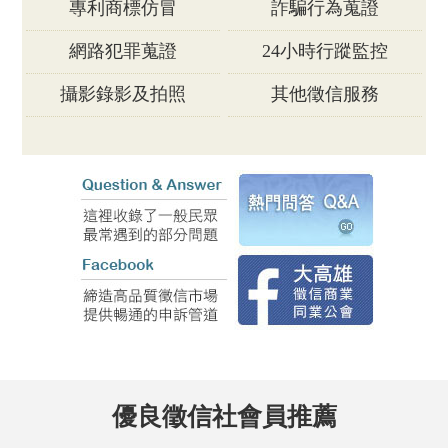
專利商標仿冒
詐騙行為蒐證
網路犯罪蒐證
24小時行蹤監控
攝影錄影及拍照
其他徵信服務
優良徵信社會員推薦