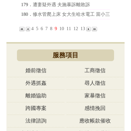
179．
遭妻疑外遇 夫施暴訴離敗訴
180．
修水管爬上床 女大生哈水電工 當小三
4
5
6
7
8
9
10
11
12
13
服務項目
婚前徵信
工商徵信
外遇抓姦
尋人徵信
離婚協助
家暴徵信
跨國專案
感情挽回
法律諮詢
應收帳款催收