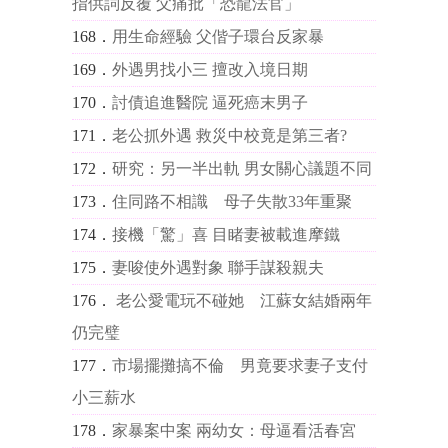
指供詞反覆 父痛批「恐龍法官」
168．
用生命經驗 父偕子環台反家暴
169．
外遇男找小三 擅改入境日期
170．
討債追進醫院 逼死癌末男子
171．
老公抓外遇 救災中校竟是第三者?
172．
研究：另一半出軌 男女關心議題不同
173．
住同路不相識 母子失散33年重聚
174．
接機「驚」喜 目睹妻被載進摩鐵
175．
妻唆使外遇對象 聯手謀殺親夫
176．
老公愛電玩不碰她 江蘇女結婚兩年
仍完璧
177．
市場擺攤搞不倫 男竟要求妻子支付
小三薪水
178．
家暴案中案 兩幼女：母逼看活春宮