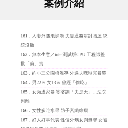
案例介紹
161．
人妻外遇泡裸湯 夫告通姦翁討贈屋 統
統沒轍
162．
無本生意／intel測試版CPU 工程師整
批「偷」賣
163．
約小三公園椅溫存 外遇夫嘿咻完暴斃
164．
男22％ 女13％ 曾經「偷吃」
165．
女頻遭家暴 婆婆訓「夫是天」…法院
判離
166．
女性多吃水果 防子宮纖維瘤
167．
好人好事代表 性侵外甥女判無罪 女被