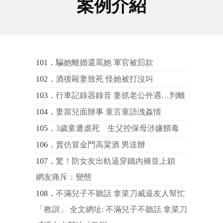
案例介紹
101．
騙她離婚還罵她 軍官被罰款
102．
酒後毆妻致死 怪她被打沒叫
103．
行車記錄器錄音 妻抓老公外遇…判離
104．
妻當兒面辦事 童言童語洩姦情
105．
3歲童遭虐死 生父控保母涉嫌餵毒
106．
賣仿冒金門高粱酒 男送辦
107．
驚！防女友出軌逼穿鐵內褲並上鎖
網友痛斥：變態
108．
不滿兒子不聽話 拿菜刀威逼友人幫忙
「教訓」 全文網址: 不滿兒子不聽話 拿菜刀