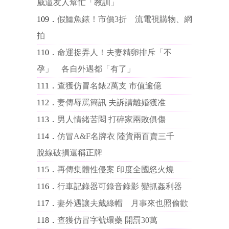
威逼友人幫忙「教訓」
109．
假鱷魚錶！市價3折 流電視購物、網
拍
110．
命運捉弄人！夫妻精卵排斥「不
孕」 各自外遇都「有了」
111．
查獲仿冒名錶2萬支 市值逾億
112．
妻傳辱罵簡訊 夫訴請離婚獲准
113．
男人情緒苦悶 打碎家兩敗俱傷
114．
仿冒A&F名牌衣 陸貨兩百賣三千
脫線破損還稱正牌
115．
再傳集體性侵案 印度全國怒火燒
116．
行車記錄器可錄音錄影 變抓姦利器
117．
妻外遇讓夫戴綠帽 月事來也照偷歡
118．
查獲仿冒字號環藥 開罰30萬