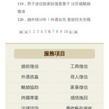
119．
男子迷信散家財拋妻棄子 法官裁離婚
獲准
120．
婚外情10年！外遇在先 妻卻控夫失職
1
2
3
4
5
6
7
8
9
10
服務項目
婚前徵信
工商徵信
外遇抓姦
尋人徵信
離婚協助
家暴徵信
跨國專案
感情挽回
法律諮詢
應收帳款催收