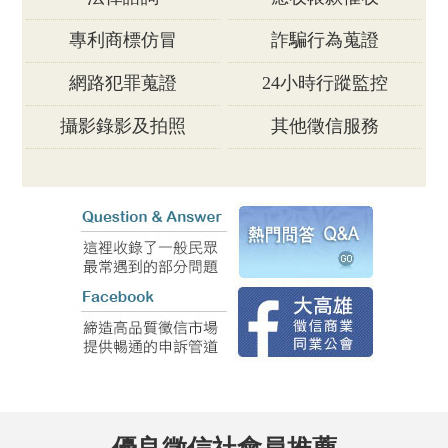
專利商標仿冒
詐騙行為蒐證
網路犯罪蒐證
24小時行蹤監控
攝影錄影及拍照
其他徵信服務